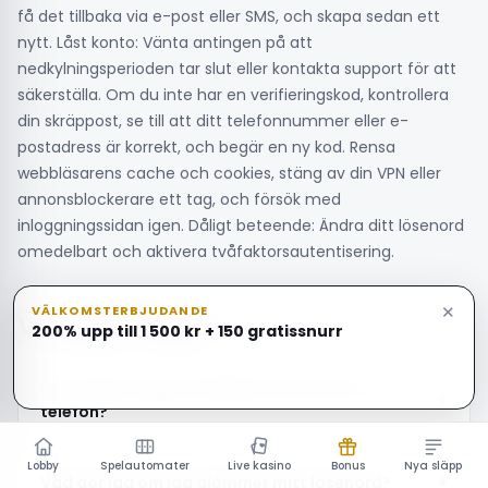
få det tillbaka via e-post eller SMS, och skapa sedan ett
nytt. Låst konto: Vänta antingen på att
nedkylningsperioden tar slut eller kontakta support för att
säkerställa. Om du inte har en verifieringskod, kontrollera
din skräppost, se till att ditt telefonnummer eller e-
postadress är korrekt, och begär en ny kod. Rensa
webbläsarens cache och cookies, stäng av din VPN eller
annonsblockerare ett tag, och försök med
inloggningssidan igen. Dåligt beteende: Ändra ditt lösenord
omedelbart och aktivera tvåfaktorsautentisering.
VÄLKOMSTERBJUDANDE
✕
Vanliga frågor
200% upp till 1 500 kr + 150 gratissnurr
Få bonus
Hur kommer jag in på Mega Casino på min
telefon?
Lobby
Spelautomater
Live kasino
Bonus
Nya släpp
Vad gör jag om jag glömmer mitt lösenord?