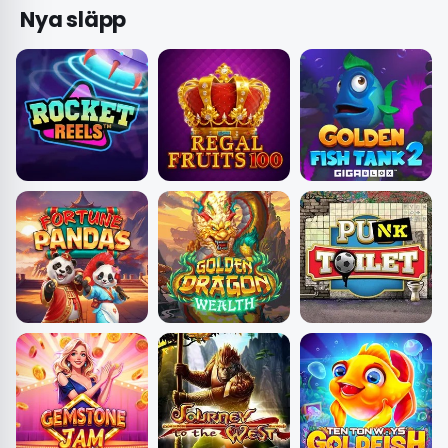
Nya släpp