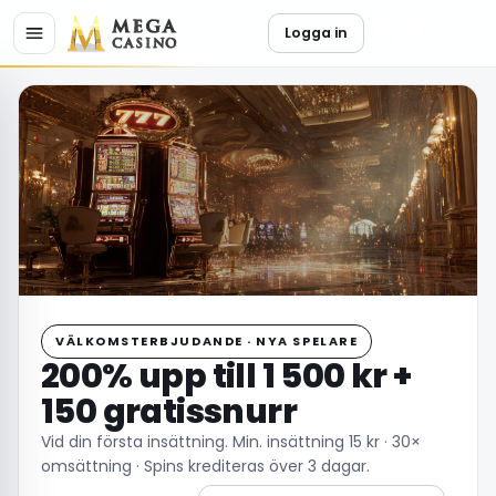
Logga in
Registrera
VÄLKOMSTERBJUDANDE · NYA SPELARE
200% upp till 1 500 kr +
150 gratissnurr
Vid din första insättning. Min. insättning 15 kr · 30×
omsättning · Spins krediteras över 3 dagar.