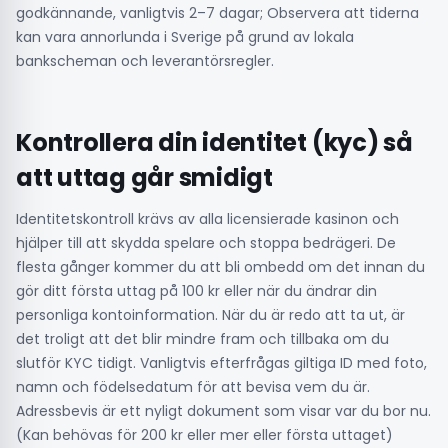
godkännande, vanligtvis 2–7 dagar; Observera att tiderna
kan vara annorlunda i Sverige på grund av lokala
bankscheman och leverantörsregler.
Kontrollera din identitet (kyc) så
att uttag går smidigt
Identitetskontroll krävs av alla licensierade kasinon och
hjälper till att skydda spelare och stoppa bedrägeri. De
flesta gånger kommer du att bli ombedd om det innan du
gör ditt första uttag på 100 kr eller när du ändrar din
personliga kontoinformation. När du är redo att ta ut, är
det troligt att det blir mindre fram och tillbaka om du
slutför KYC tidigt. Vanligtvis efterfrågas giltiga ID med foto,
namn och födelsedatum för att bevisa vem du är.
Adressbevis är ett nyligt dokument som visar var du bor nu.
(Kan behövas för 200 kr eller mer eller första uttaget)