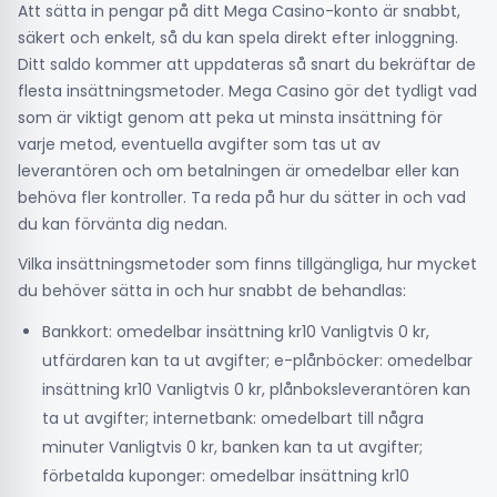
Att sätta in pengar på ditt Mega Casino-konto är snabbt,
säkert och enkelt, så du kan spela direkt efter inloggning.
Ditt saldo kommer att uppdateras så snart du bekräftar de
flesta insättningsmetoder. Mega Casino gör det tydligt vad
som är viktigt genom att peka ut minsta insättning för
varje metod, eventuella avgifter som tas ut av
leverantören och om betalningen är omedelbar eller kan
behöva fler kontroller. Ta reda på hur du sätter in och vad
du kan förvänta dig nedan.
Vilka insättningsmetoder som finns tillgängliga, hur mycket
du behöver sätta in och hur snabbt de behandlas:
Bankkort: omedelbar insättning kr10 Vanligtvis 0 kr,
utfärdaren kan ta ut avgifter; e-plånböcker: omedelbar
insättning kr10 Vanligtvis 0 kr, plånboksleverantören kan
ta ut avgifter; internetbank: omedelbart till några
minuter Vanligtvis 0 kr, banken kan ta ut avgifter;
förbetalda kuponger: omedelbar insättning kr10