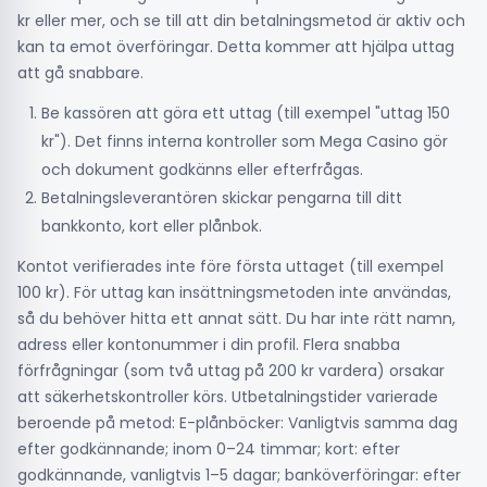
kr eller mer, och se till att din betalningsmetod är aktiv och
kan ta emot överföringar. Detta kommer att hjälpa uttag
att gå snabbare.
Be kassören att göra ett uttag (till exempel "uttag 150
kr"). Det finns interna kontroller som Mega Casino gör
och dokument godkänns eller efterfrågas.
Betalningsleverantören skickar pengarna till ditt
bankkonto, kort eller plånbok.
Kontot verifierades inte före första uttaget (till exempel
100 kr). För uttag kan insättningsmetoden inte användas,
så du behöver hitta ett annat sätt. Du har inte rätt namn,
adress eller kontonummer i din profil. Flera snabba
förfrågningar (som två uttag på 200 kr vardera) orsakar
att säkerhetskontroller körs. Utbetalningstider varierade
beroende på metod: E-plånböcker: Vanligtvis samma dag
efter godkännande; inom 0–24 timmar; kort: efter
godkännande, vanligtvis 1–5 dagar; banköverföringar: efter