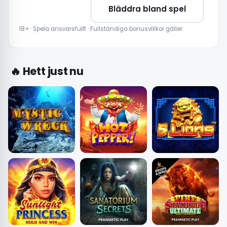
Få bonus
Bläddra bland spel
18+ · Spela ansvarsfullt · Fullständiga bonusvillkor gäller
🔥 Hett just nu