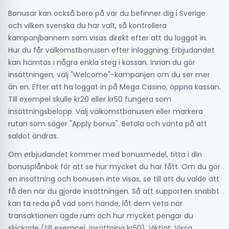
Bonusar kan också bero på var du befinner dig i Sverige
och vilken svenska du har valt, så kontrollera
kampanjbannern som visas direkt efter att du loggat in.
Hur du får välkomstbonusen efter inloggning: Erbjudandet
kan hämtas i några enkla steg i kassan. Innan du gör
insättningen, välj "Welcome"-kampanjen om du ser mer
än en. Efter att ha loggat in på Mega Casino, öppna kassan.
Till exempel skulle kr20 eller kr50 fungera som
insättningsbelopp. Välj välkomstbonusen eller markera
rutan som säger "Apply bonus". Betala och vänta på att
saldot ändras.
Om erbjudandet kommer med bonusmedel, titta i din
bonusplånbok för att se hur mycket du har fått. Om du gör
en insättning och bonusen inte visas, se till att du valde att
få den när du gjorde insättningen. Så att supporten snabbt
kan ta reda på vad som hände, låt dem veta när
transaktionen ägde rum och hur mycket pengar du
skickade (till exempel, insättning kr50). Viktigt: Vissa