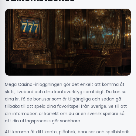
Mega Casino-inloggningen gör det enkelt att komma åt
slots, livebord och dina kontoverktyg samtidigt. Du kan se
dina kr, få de bonusar som är tillgängliga och sedan gå
tillbaka till att spela dina favoritspel från Sverige. Se till att
din information är korrekt om du är en svensk spelare så
att din uttagsprocess går snabbare.
Att komma åt ditt konto, plånbok, bonusar och spelhistorik