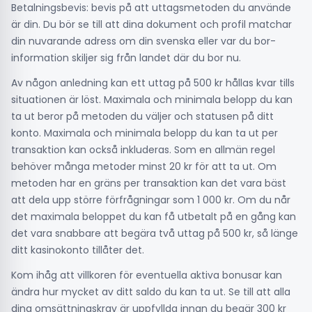
Betalningsbevis: bevis på att uttagsmetoden du använde
är din. Du bör se till att dina dokument och profil matchar
din nuvarande adress om din svenska eller var du bor-
information skiljer sig från landet där du bor nu.
Av någon anledning kan ett uttag på 500 kr hållas kvar tills
situationen är löst. Maximala och minimala belopp du kan
ta ut beror på metoden du väljer och statusen på ditt
konto. Maximala och minimala belopp du kan ta ut per
transaktion kan också inkluderas. Som en allmän regel
behöver många metoder minst 20 kr för att ta ut. Om
metoden har en gräns per transaktion kan det vara bäst
att dela upp större förfrågningar som 1 000 kr. Om du når
det maximala beloppet du kan få utbetalt på en gång kan
det vara snabbare att begära två uttag på 500 kr, så länge
ditt kasinokonto tillåter det.
Kom ihåg att villkoren för eventuella aktiva bonusar kan
ändra hur mycket av ditt saldo du kan ta ut. Se till att alla
dina omsättningskrav är uppfyllda innan du begär 300 kr