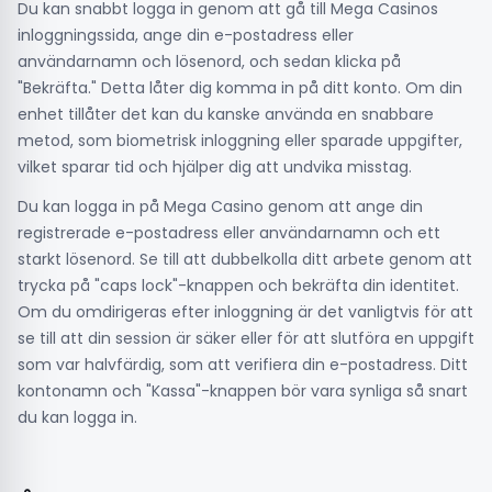
Du kan snabbt logga in genom att gå till Mega Casinos
inloggningssida, ange din e-postadress eller
användarnamn och lösenord, och sedan klicka på
"Bekräfta." Detta låter dig komma in på ditt konto. Om din
enhet tillåter det kan du kanske använda en snabbare
metod, som biometrisk inloggning eller sparade uppgifter,
vilket sparar tid och hjälper dig att undvika misstag.
Du kan logga in på Mega Casino genom att ange din
registrerade e-postadress eller användarnamn och ett
starkt lösenord. Se till att dubbelkolla ditt arbete genom att
trycka på "caps lock"-knappen och bekräfta din identitet.
Om du omdirigeras efter inloggning är det vanligtvis för att
se till att din session är säker eller för att slutföra en uppgift
som var halvfärdig, som att verifiera din e-postadress. Ditt
kontonamn och "Kassa"-knappen bör vara synliga så snart
du kan logga in.